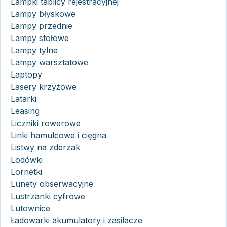
Lampki tablicy rejestracyjnej
Lampy błyskowe
Lampy przednie
Lampy stołowe
Lampy tylne
Lampy warsztatowe
Laptopy
Lasery krzyżowe
Latarki
Leasing
Liczniki rowerowe
Linki hamulcowe i cięgna
Listwy na zderzak
Lodówki
Lornetki
Lunety obserwacyjne
Lustrzanki cyfrowe
Lutownice
Ładowarki akumulatory i zasilacze