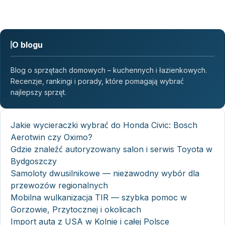
O blogu
Blog o sprzętach domowych – kuchennych i łazienkowych.
Recenzje, rankingi i porady, które pomagają wybrać
najlepszy sprzęt.
Jakie wycieraczki wybrać do Honda Civic: Bosch
Aerotwin czy Oximo?
Gdzie znaleźć autoryzowany salon i serwis Toyota w
Bydgoszczy
Samoloty dwusilnikowe — niezawodny wybór dla
przewozów regionalnych
Mobilna wulkanizacja TIR — szybka pomoc w
Gorzowie, Przytocznej i okolicach
Import auta z USA w Kolnie i całej Polsce