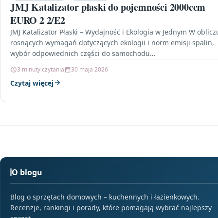
JMJ Katalizator płaski do pojemności 2000ccm
EURO 2 2/E2
JMJ Katalizator Płaski – Wydajność i Ekologia w Jednym W oblicz
rosnących wymagań dotyczących ekologii i norm emisji spalin,
wybór odpowiednich części do samochodu…
3 minuty czytania
30 maja 2026
Czytaj więcej
O blogu
Blog o sprzętach domowych – kuchennych i łazienkowych.
Recenzje, rankingi i porady, które pomagają wybrać najlepszy