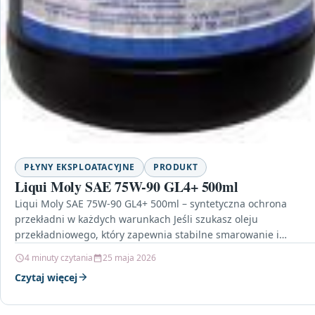
PŁYNY EKSPLOATACYJNE
PRODUKT
Liqui Moly SAE 75W-90 GL4+ 500ml
Liqui Moly SAE 75W-90 GL4+ 500ml – syntetyczna ochrona
przekładni w każdych warunkach Jeśli szukasz oleju
przekładniowego, który zapewnia stabilne smarowanie i
odporność na…
4 minuty czytania
25 maja 2026
Czytaj więcej