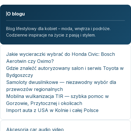
O blogu
Blog lifestylowy dla kobiet – moda, wnętrza i podróże.
Codzienne inspiracje na życie z pasją i stylem.
Jakie wycieraczki wybrać do Honda Civic: Bosch
Aerotwin czy Oximo?
Gdzie znaleźć autoryzowany salon i serwis Toyota w
Bydgoszczy
Samoloty dwusilnikowe — niezawodny wybór dla
przewozów regionalnych
Mobilna wulkanizacja TIR — szybka pomoc w
Gorzowie, Przytocznej i okolicach
Import auta z USA w Kolnie i całej Polsce
Akcesoria car audio video