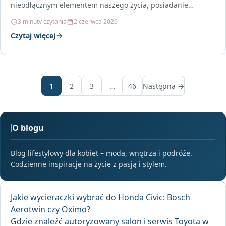
nieodłącznym elementem naszego życia, posiadanie
odpowiednich narzędzi do ich konserwacji i naprawy…
3 minuty czytania
2 czerwca 2026
Czytaj więcej
1
2
3
…
46
Następna →
O blogu
Blog lifestylowy dla kobiet – moda, wnętrza i podróże.
Codzienne inspiracje na życie z pasją i stylem.
Jakie wycieraczki wybrać do Honda Civic: Bosch
Aerotwin czy Oximo?
Gdzie znaleźć autoryzowany salon i serwis Toyota w