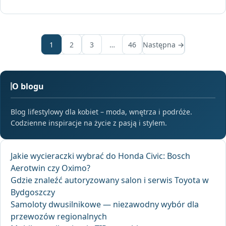
1
2
3
…
46
Następna →
O blogu
Blog lifestylowy dla kobiet – moda, wnętrza i podróże.
Codzienne inspiracje na życie z pasją i stylem.
Jakie wycieraczki wybrać do Honda Civic: Bosch
Aerotwin czy Oximo?
Gdzie znaleźć autoryzowany salon i serwis Toyota w
Bydgoszczy
Samoloty dwusilnikowe — niezawodny wybór dla
przewozów regionalnych