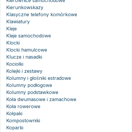
Kierownice samochodowe
Kierunkowskazy
Klasyczne telefony komórkowe
Klawiatury
Kleje
Kleje samochodowe
Klocki
Klocki hamulcowe
Klucze i nasadki
Kociołki
Kolejki i zestawy
Kolumny i głośniki estradowe
Kolumny podłogowe
Kolumny podstawkowe
Koła dwumasowe i zamachowe
Koła rowerowe
Kołpaki
Kompostowniki
Koparki