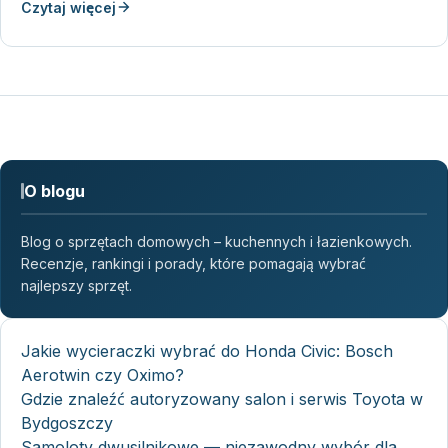
Czytaj więcej
O blogu
Blog o sprzętach domowych – kuchennych i łazienkowych.
Recenzje, rankingi i porady, które pomagają wybrać
najlepszy sprzęt.
Jakie wycieraczki wybrać do Honda Civic: Bosch
Aerotwin czy Oximo?
Gdzie znaleźć autoryzowany salon i serwis Toyota w
Bydgoszczy
Samoloty dwusilnikowe — niezawodny wybór dla