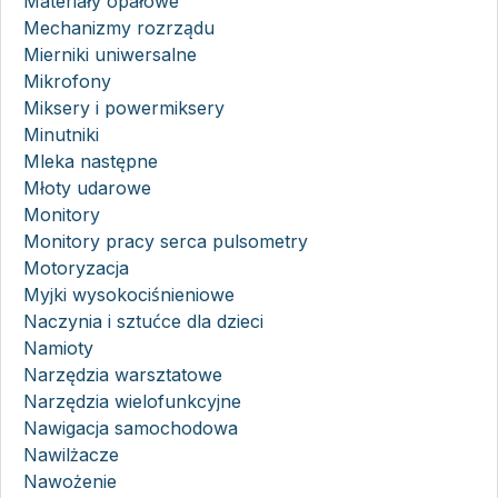
Materiały opałowe
Mechanizmy rozrządu
Mierniki uniwersalne
Mikrofony
Miksery i powermiksery
Minutniki
Mleka następne
Młoty udarowe
Monitory
Monitory pracy serca pulsometry
Motoryzacja
Myjki wysokociśnieniowe
Naczynia i sztućce dla dzieci
Namioty
Narzędzia warsztatowe
Narzędzia wielofunkcyjne
Nawigacja samochodowa
Nawilżacze
Nawożenie