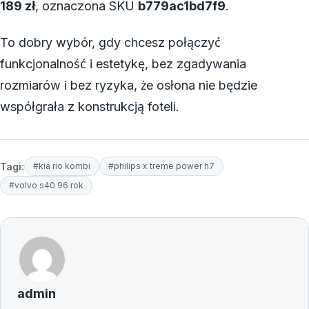
189 zł
, oznaczona SKU
b779ac1bd7f9
.
To dobry wybór, gdy chcesz połączyć
funkcjonalność i estetykę, bez zgadywania
rozmiarów i bez ryzyka, że osłona nie będzie
współgrała z konstrukcją foteli.
Tagi:
#kia rio kombi
#philips x treme power h7
#volvo s40 96 rok
admin