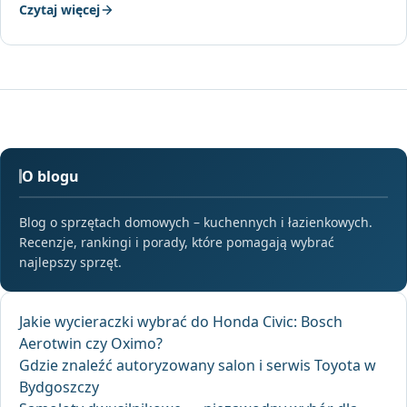
Czytaj więcej
O blogu
Blog o sprzętach domowych – kuchennych i łazienkowych.
Recenzje, rankingi i porady, które pomagają wybrać
najlepszy sprzęt.
Jakie wycieraczki wybrać do Honda Civic: Bosch
Aerotwin czy Oximo?
Gdzie znaleźć autoryzowany salon i serwis Toyota w
Bydgoszczy