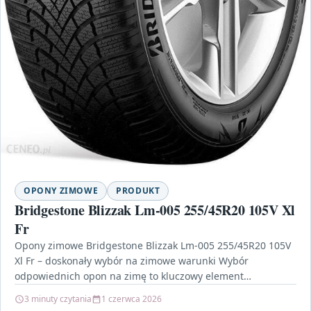
OPONY ZIMOWE
PRODUKT
Bridgestone Blizzak Lm-005 255/45R20 105V Xl
Fr
Opony zimowe Bridgestone Blizzak Lm-005 255/45R20 105V
Xl Fr – doskonały wybór na zimowe warunki Wybór
odpowiednich opon na zimę to kluczowy element
zapewniający…
3 minuty czytania
1 czerwca 2026