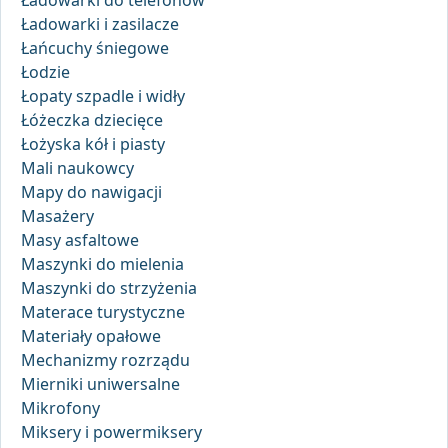
Ładowarki do telefonów
Ładowarki i zasilacze
Łańcuchy śniegowe
Łodzie
Łopaty szpadle i widły
Łóżeczka dziecięce
Łożyska kół i piasty
Mali naukowcy
Mapy do nawigacji
Masażery
Masy asfaltowe
Maszynki do mielenia
Maszynki do strzyżenia
Materace turystyczne
Materiały opałowe
Mechanizmy rozrządu
Mierniki uniwersalne
Mikrofony
Miksery i powermiksery