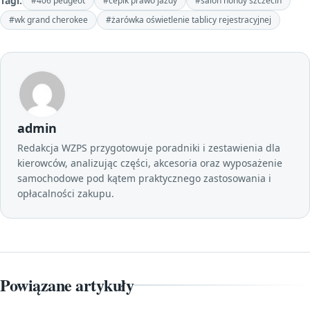
Tagi:
#406 peugeot
#cepik prawo jazdy
#salon hondy szczecin
#wk grand cherokee
#żarówka oświetlenie tablicy rejestracyjnej
admin
Redakcja WZPS przygotowuje poradniki i zestawienia dla
kierowców, analizując części, akcesoria oraz wyposażenie
samochodowe pod kątem praktycznego zastosowania i
opłacalności zakupu.
Powiązane artykuły