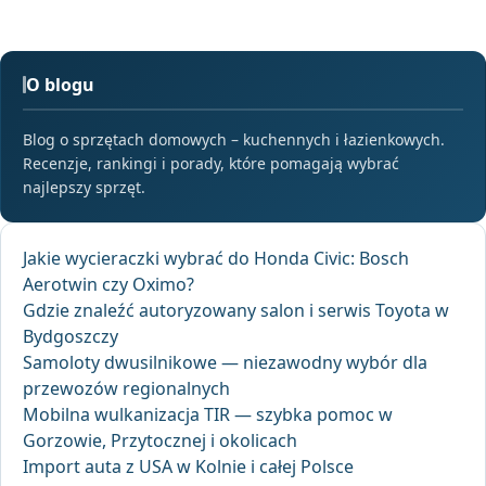
O blogu
Blog o sprzętach domowych – kuchennych i łazienkowych.
Recenzje, rankingi i porady, które pomagają wybrać
najlepszy sprzęt.
Jakie wycieraczki wybrać do Honda Civic: Bosch
Aerotwin czy Oximo?
Gdzie znaleźć autoryzowany salon i serwis Toyota w
Bydgoszczy
Samoloty dwusilnikowe — niezawodny wybór dla
przewozów regionalnych
Mobilna wulkanizacja TIR — szybka pomoc w
Gorzowie, Przytocznej i okolicach
Import auta z USA w Kolnie i całej Polsce