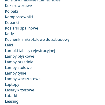
Koła dwumasowe i zamachowe
Koła rowerowe
Kołpaki
Kompostowniki
Koparki
Kosiarki spalinowe
Kotły
Kuchenki mikrofalowe do zabudowy
Lalki
Lampki tablicy rejestracyjnej
Lampy błyskowe
Lampy przednie
Lampy stołowe
Lampy tylne
Lampy warsztatowe
Laptopy
Lasery krzyżowe
Latarki
Leasing