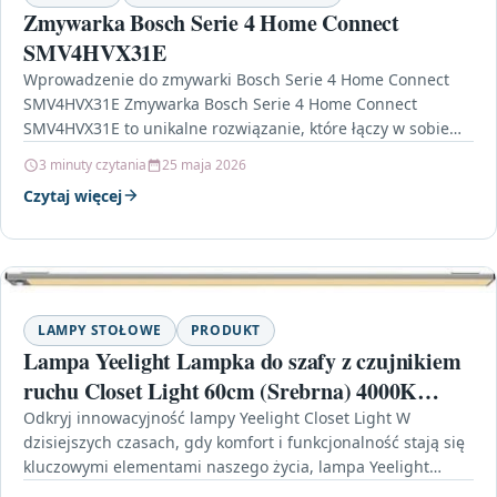
Zmywarka Bosch Serie 4 Home Connect
SMV4HVX31E
Wprowadzenie do zmywarki Bosch Serie 4 Home Connect
SMV4HVX31E Zmywarka Bosch Serie 4 Home Connect
SMV4HVX31E to unikalne rozwiązanie, które łączy w sobie
nowoczesną…
3 minuty czytania
25 maja 2026
Czytaj więcej
LAMPY STOŁOWE
PRODUKT
Lampa Yeelight Lampka do szafy z czujnikiem
ruchu Closet Light 60cm (Srebrna) 4000K
(YLBGD0046S)
Odkryj innowacyjność lampy Yeelight Closet Light W
dzisiejszych czasach, gdy komfort i funkcjonalność stają się
kluczowymi elementami naszego życia, lampa Yeelight
Lampka do szafy…