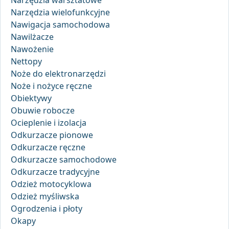
Narzędzia warsztatowe
Narzędzia wielofunkcyjne
Nawigacja samochodowa
Nawilżacze
Nawożenie
Nettopy
Noże do elektronarzędzi
Noże i nożyce ręczne
Obiektywy
Obuwie robocze
Ocieplenie i izolacja
Odkurzacze pionowe
Odkurzacze ręczne
Odkurzacze samochodowe
Odkurzacze tradycyjne
Odzież motocyklowa
Odzież myśliwska
Ogrodzenia i płoty
Okapy