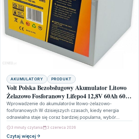
AKUMULATORY
PRODUKT
Volt Polska Bezobsługowy Akumulator Litowo
Żelazowo Fosforanowy Lifepo4 12,8V 60Ah 60A
+ Bms 6Akli06012
Wprowadzenie do akumulatorów litowo-żelazowo-
fosforanowych W dzisiejszych czasach, kiedy energia
odnawialna staje się coraz bardziej popularna, wybór
odpowiedniego akumulatora staje się kluczowy dla wielu
3 minuty czytania
3 czerwca 2026
użytkowników.…
Czytaj więcej