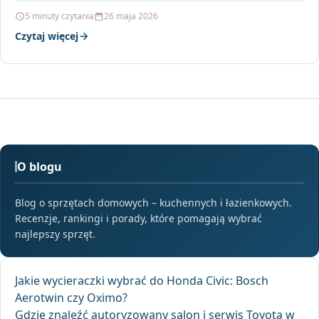
codziennej…
5 minuty czytania
26 maja 2026
Czytaj więcej
O blogu
Blog o sprzętach domowych – kuchennych i łazienkowych.
Recenzje, rankingi i porady, które pomagają wybrać
najlepszy sprzęt.
Jakie wycieraczki wybrać do Honda Civic: Bosch
Aerotwin czy Oximo?
Gdzie znaleźć autoryzowany salon i serwis Toyota w