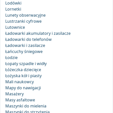
Lodówki
Lornetki
Lunety obserwacyjne
Lustrzanki cyfrowe
Lutownice
Ładowarki akumulatory i zasilacze
Ładowarki do telefonów
Ładowarki i zasilacze
Łańcuchy śniegowe
Łodzie
Łopaty szpadle i widły
Łóżeczka dziecięce
Łożyska kół i piasty
Mali naukowcy
Mapy do nawigacji
Masażery
Masy asfaltowe
Maszynki do mielenia
Maszynki do strzyżenia