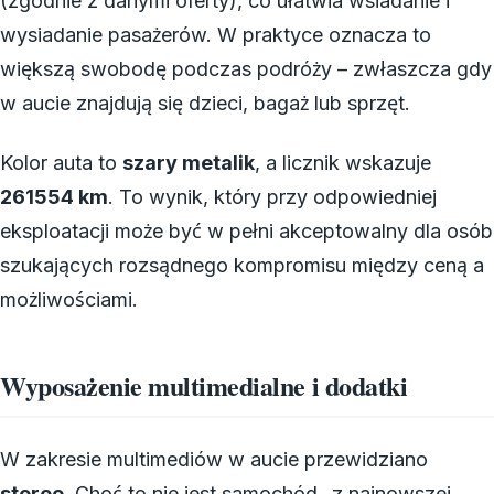
(zgodnie z danymi oferty), co ułatwia wsiadanie i
wysiadanie pasażerów. W praktyce oznacza to
większą swobodę podczas podróży – zwłaszcza gdy
w aucie znajdują się dzieci, bagaż lub sprzęt.
Kolor auta to
szary metalik
, a licznik wskazuje
261554 km
. To wynik, który przy odpowiedniej
eksploatacji może być w pełni akceptowalny dla osób
szukających rozsądnego kompromisu między ceną a
możliwościami.
Wyposażenie multimedialne i dodatki
W zakresie multimediów w aucie przewidziano
stereo
. Choć to nie jest samochód „z najnowszej