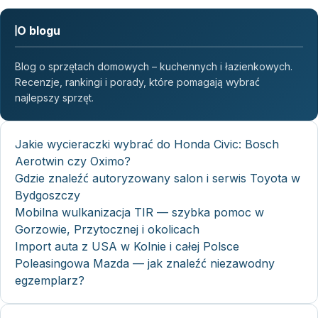
O blogu
Blog o sprzętach domowych – kuchennych i łazienkowych.
Recenzje, rankingi i porady, które pomagają wybrać
najlepszy sprzęt.
Jakie wycieraczki wybrać do Honda Civic: Bosch
Aerotwin czy Oximo?
Gdzie znaleźć autoryzowany salon i serwis Toyota w
Bydgoszczy
Mobilna wulkanizacja TIR — szybka pomoc w
Gorzowie, Przytocznej i okolicach
Import auta z USA w Kolnie i całej Polsce
Poleasingowa Mazda — jak znaleźć niezawodny
egzemplarz?