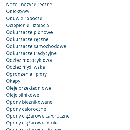
Noże i nożyce ręczne
Obiektywy
Obuwie robocze
Ocieplenie i izolacja
Odkurzacze pionowe
Odkurzacze ręczne
Odkurzacze samochodowe
Odkurzacze tradycyjne
Odzież motocyklowa
Odzież myśliwska
Ogrodzenia i płoty
Okapy
Oleje przekładniowe
Oleje silnikowe
Opony bieżnikowane
Opony całoroczne
Opony ciężarowe całoroczne
Opony ciężarowe letnie
Opony ciężarowe zimowe