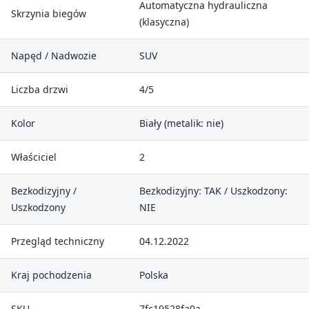
Automatyczna hydrauliczna
Skrzynia biegów
(klasyczna)
Napęd / Nadwozie
SUV
Liczba drzwi
4/5
Kolor
Biały (metalik: nie)
Właściciel
2
Bezkodizyjny /
Bezkodizyjny: TAK / Uszkodzony:
Uszkodzony
NIE
Przegląd techniczny
04.12.2022
Kraj pochodzenia
Polska
SKU
7fc19528fa0a