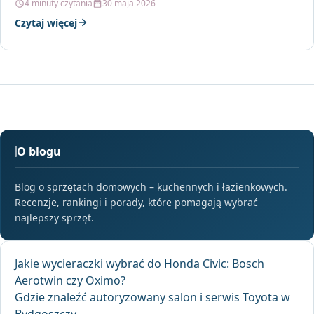
4 minuty czytania
30 maja 2026
Czytaj więcej
O blogu
Blog o sprzętach domowych – kuchennych i łazienkowych.
Recenzje, rankingi i porady, które pomagają wybrać
najlepszy sprzęt.
Jakie wycieraczki wybrać do Honda Civic: Bosch
Aerotwin czy Oximo?
Gdzie znaleźć autoryzowany salon i serwis Toyota w
Bydgoszczy