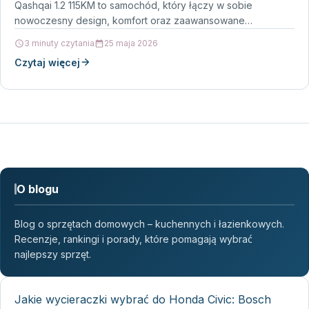
Qashqai 1.2 115KM to samochód, który łączy w sobie
nowoczesny design, komfort oraz zaawansowane…
3 minuty czytania
25 maja 2026
Czytaj więcej
O blogu
Blog o sprzętach domowych – kuchennych i łazienkowych.
Recenzje, rankingi i porady, które pomagają wybrać
najlepszy sprzęt.
Jakie wycieraczki wybrać do Honda Civic: Bosch