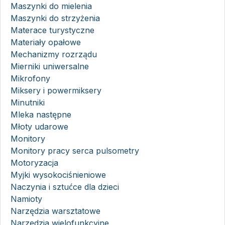
Maszynki do mielenia
Maszynki do strzyżenia
Materace turystyczne
Materiały opałowe
Mechanizmy rozrządu
Mierniki uniwersalne
Mikrofony
Miksery i powermiksery
Minutniki
Mleka następne
Młoty udarowe
Monitory
Monitory pracy serca pulsometry
Motoryzacja
Myjki wysokociśnieniowe
Naczynia i sztućce dla dzieci
Namioty
Narzędzia warsztatowe
Narzędzia wielofunkcyjne