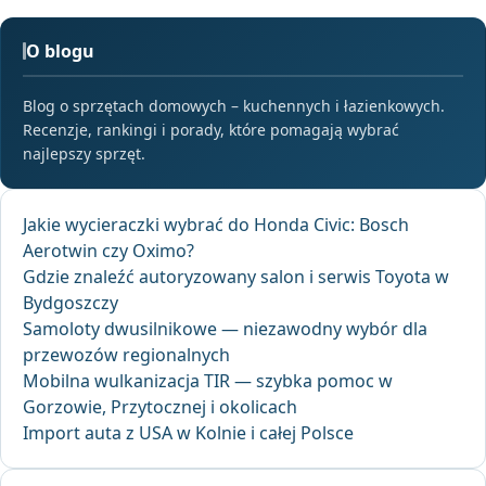
O blogu
Blog o sprzętach domowych – kuchennych i łazienkowych.
Recenzje, rankingi i porady, które pomagają wybrać
najlepszy sprzęt.
Jakie wycieraczki wybrać do Honda Civic: Bosch
Aerotwin czy Oximo?
Gdzie znaleźć autoryzowany salon i serwis Toyota w
Bydgoszczy
Samoloty dwusilnikowe — niezawodny wybór dla
przewozów regionalnych
Mobilna wulkanizacja TIR — szybka pomoc w
Gorzowie, Przytocznej i okolicach
Import auta z USA w Kolnie i całej Polsce