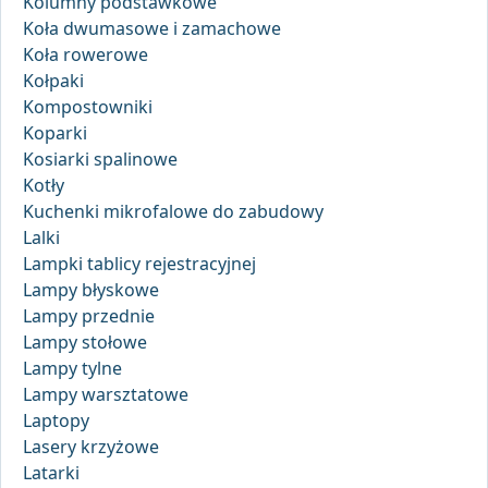
Kolumny podstawkowe
Koła dwumasowe i zamachowe
Koła rowerowe
Kołpaki
Kompostowniki
Koparki
Kosiarki spalinowe
Kotły
Kuchenki mikrofalowe do zabudowy
Lalki
Lampki tablicy rejestracyjnej
Lampy błyskowe
Lampy przednie
Lampy stołowe
Lampy tylne
Lampy warsztatowe
Laptopy
Lasery krzyżowe
Latarki