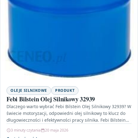
OLEJE SILNIKOWE
PRODUKT
Febi Bilstein Olej Silnikowy 32939
Dlaczego warto wybrać Febi Bilstein Olej Silnikowy 32939? W
świecie motoryzacji, odpowiedni olej silnikowy to klucz do
długowieczności i efektywności pracy silnika. Febi Bilstein…
3 minuty czytania
20 maja 2026