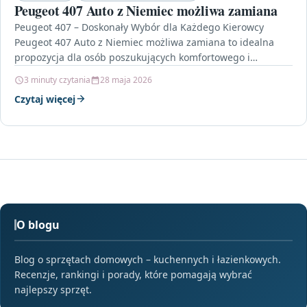
Peugeot 407 Auto z Niemiec możliwa zamiana
Peugeot 407 – Doskonały Wybór dla Każdego Kierowcy
Peugeot 407 Auto z Niemiec możliwa zamiana to idealna
propozycja dla osób poszukujących komfortowego i
przestronnego…
3 minuty czytania
28 maja 2026
Czytaj więcej
O blogu
Blog o sprzętach domowych – kuchennych i łazienkowych.
Recenzje, rankingi i porady, które pomagają wybrać
najlepszy sprzęt.