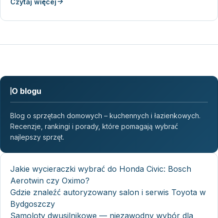
Czytaj więcej
O blogu
Blog o sprzętach domowych – kuchennych i łazienkowych.
Recenzje, rankingi i porady, które pomagają wybrać
najlepszy sprzęt.
Jakie wycieraczki wybrać do Honda Civic: Bosch
Aerotwin czy Oximo?
Gdzie znaleźć autoryzowany salon i serwis Toyota w
Bydgoszczy
Samoloty dwusilnikowe — niezawodny wybór dla