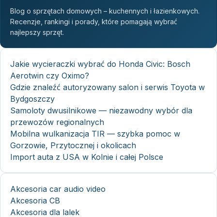
Blog o sprzętach domowych – kuchennych i łazienkowych.
Recenzje, rankingi i porady, które pomagają wybrać
najlepszy sprzęt.
Jakie wycieraczki wybrać do Honda Civic: Bosch
Aerotwin czy Oximo?
Gdzie znaleźć autoryzowany salon i serwis Toyota w
Bydgoszczy
Samoloty dwusilnikowe — niezawodny wybór dla
przewozów regionalnych
Mobilna wulkanizacja TIR — szybka pomoc w
Gorzowie, Przytocznej i okolicach
Import auta z USA w Kolnie i całej Polsce
Akcesoria car audio video
Akcesoria CB
Akcesoria dla lalek