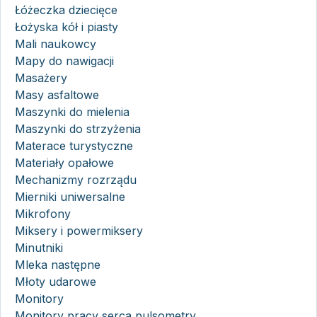
Łóżeczka dziecięce
Łożyska kół i piasty
Mali naukowcy
Mapy do nawigacji
Masażery
Masy asfaltowe
Maszynki do mielenia
Maszynki do strzyżenia
Materace turystyczne
Materiały opałowe
Mechanizmy rozrządu
Mierniki uniwersalne
Mikrofony
Miksery i powermiksery
Minutniki
Mleka następne
Młoty udarowe
Monitory
Monitory pracy serca pulsometry