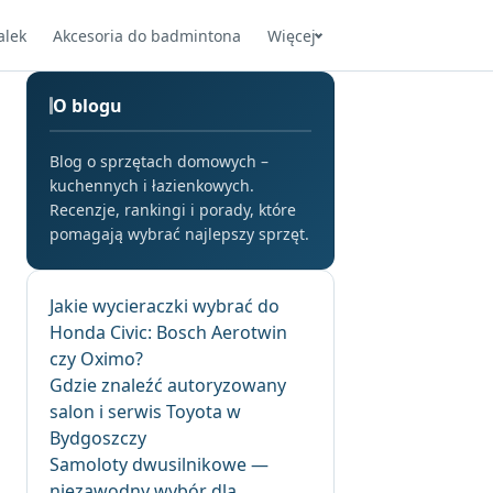
alek
Akcesoria do badmintona
Więcej
O blogu
Blog o sprzętach domowych –
kuchennych i łazienkowych.
Recenzje, rankingi i porady, które
pomagają wybrać najlepszy sprzęt.
Jakie wycieraczki wybrać do
Honda Civic: Bosch Aerotwin
czy Oximo?
Gdzie znaleźć autoryzowany
salon i serwis Toyota w
Bydgoszczy
Samoloty dwusilnikowe —
niezawodny wybór dla