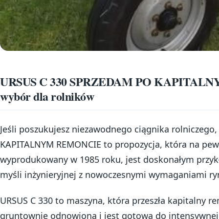
URSUS C 330 SPRZEDAM PO KAPITALNY
wybór dla rolników
Jeśli poszukujesz niezawodnego ciągnika rolniczeg
KAPITALNYM REMONCIE to propozycja, która na pewno
wyprodukowany w 1985 roku, jest doskonałym przykł
myśli inżynieryjnej z nowoczesnymi wymaganiami ry
URSUS C 330 to maszyna, która przeszła kapitalny re
gruntownie odnowiona i jest gotowa do intensywnej