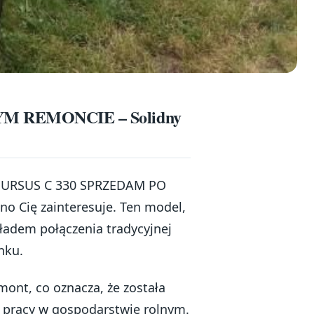
M REMONCIE – Solidny
o, URSUS C 330 SPRZEDAM PO
 Cię zainteresuje. Ten model,
adem połączenia tradycyjnej
nku.
mont, co oznacza, że została
 pracy w gospodarstwie rolnym.