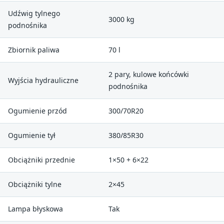
Udźwig tylnego
3000 kg
podnośnika
Zbiornik paliwa
70 l
2 pary, kulowe końcówki
Wyjścia hydrauliczne
podnośnika
Ogumienie przód
300/70R20
Ogumienie tył
380/85R30
Obciążniki przednie
1×50 + 6×22
Obciążniki tylne
2×45
Lampa błyskowa
Tak