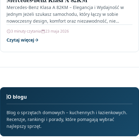
Mercedes-Benz Klasa A 82KM – Elegancja i Wydajność w
Jednym Jeżeli szukasz samochodu, który łączy w sobie
nowoczesny design, komfort oraz niezawodność, nie
musisz…
3 minuty czytania
23 maja 2026
Czytaj więcej
O blogu
Blog o sprzętach domowych – kuchennych i łazienkowych.
Recenzje, rankingi i porady, które pomagają wybrać
najlepszy sprzęt.