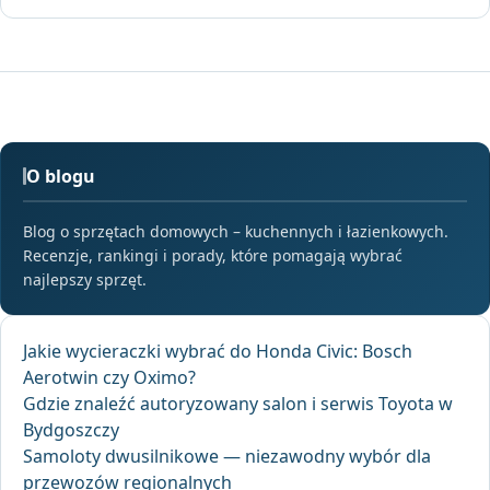
O blogu
Blog o sprzętach domowych – kuchennych i łazienkowych.
Recenzje, rankingi i porady, które pomagają wybrać
najlepszy sprzęt.
Jakie wycieraczki wybrać do Honda Civic: Bosch
Aerotwin czy Oximo?
Gdzie znaleźć autoryzowany salon i serwis Toyota w
Bydgoszczy
Samoloty dwusilnikowe — niezawodny wybór dla
przewozów regionalnych