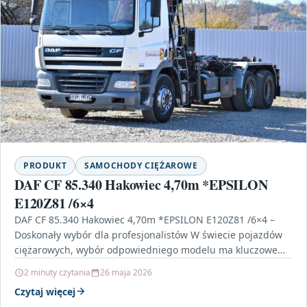
PRODUKT
SAMOCHODY CIĘŻAROWE
DAF CF 85.340 Hakowiec 4,70m *EPSILON
E120Z81 /6×4
DAF CF 85.340 Hakowiec 4,70m *EPSILON E120Z81 /6×4 –
Doskonały wybór dla profesjonalistów W świecie pojazdów
ciężarowych, wybór odpowiedniego modelu ma kluczowe
znaczenie dla…
2 minuty czytania
26 maja 2026
Czytaj więcej