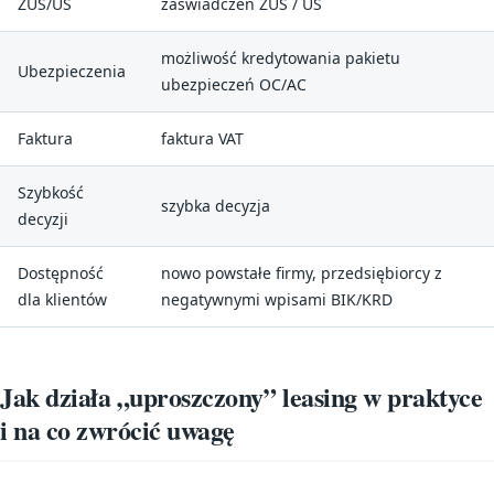
ZUS/US
zaświadczeń ZUS / US
możliwość kredytowania pakietu
Ubezpieczenia
ubezpieczeń OC/AC
Faktura
faktura VAT
Szybkość
szybka decyzja
decyzji
Dostępność
nowo powstałe firmy, przedsiębiorcy z
dla klientów
negatywnymi wpisami BIK/KRD
Jak działa „upro­szczony” leasing w praktyce
i na co zwrócić uwagę