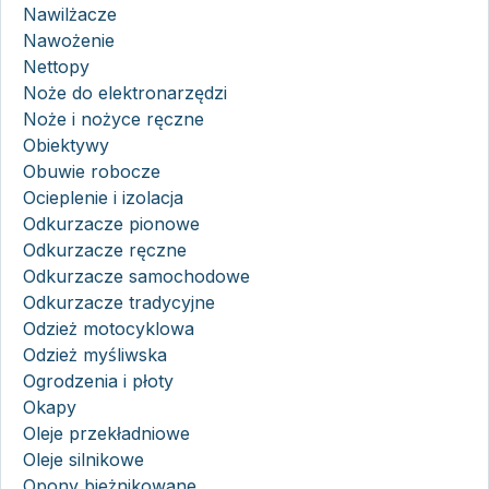
Nawilżacze
Nawożenie
Nettopy
Noże do elektronarzędzi
Noże i nożyce ręczne
Obiektywy
Obuwie robocze
Ocieplenie i izolacja
Odkurzacze pionowe
Odkurzacze ręczne
Odkurzacze samochodowe
Odkurzacze tradycyjne
Odzież motocyklowa
Odzież myśliwska
Ogrodzenia i płoty
Okapy
Oleje przekładniowe
Oleje silnikowe
Opony bieżnikowane