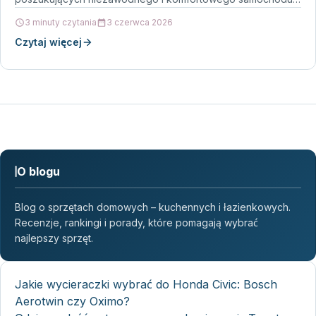
…
3 minuty czytania
3 czerwca 2026
Czytaj więcej
O blogu
Blog o sprzętach domowych – kuchennych i łazienkowych.
Recenzje, rankingi i porady, które pomagają wybrać
najlepszy sprzęt.
Jakie wycieraczki wybrać do Honda Civic: Bosch
Aerotwin czy Oximo?