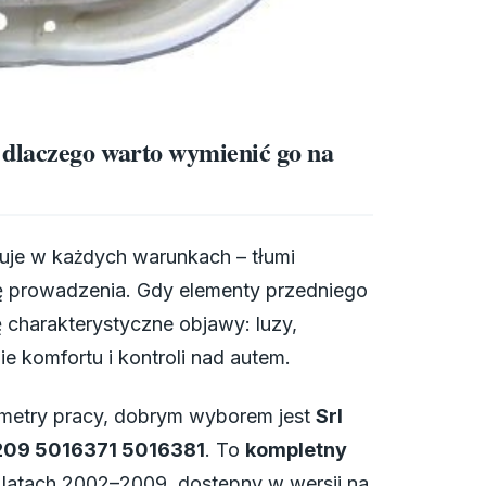
dlaczego warto wymienić go na
uje w każdych warunkach – tłumi
zję prowadzenia. Gdy elementy przedniego
 charakterystyczne objawy: luzy,
e komfortu i kontroli nad autem.
rametry pracy, dobrym wyborem jest
Srl
209 5016371 5016381
. To
kompletny
atach 2002–2009, dostępny w wersji na