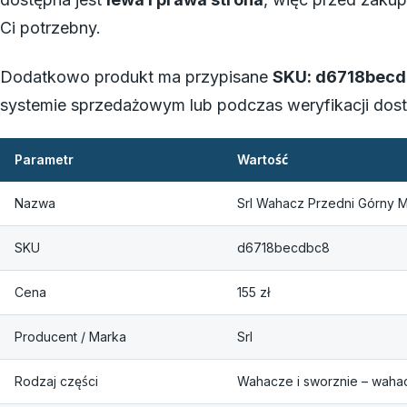
Ci potrzebny.
Dodatkowo produkt ma przypisane
SKU: d6718bec
systemie sprzedażowym lub podczas weryfikacji dost
Parametr
Wartość
Nazwa
Srl Wahacz Przedni Górny 
SKU
d6718becdbc8
Cena
155 zł
Producent / Marka
Srl
Rodzaj części
Wahacze i sworznie – waha