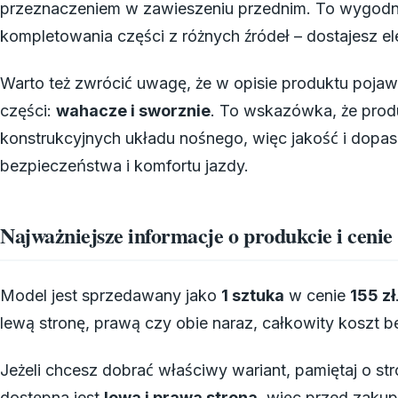
przeznaczeniem w zawieszeniu przednim. To wygodn
kompletowania części z różnych źródeł – dostajesz e
Warto też zwrócić uwagę, że w opisie produktu pojawia
części:
wahacze i sworznie
. To wskazówka, że prod
konstrukcyjnych układu nośnego, więc jakość i dopa
bezpieczeństwa i komfortu jazdy.
Najważniejsze informacje o produkcie i cenie
Model jest sprzedawany jako
1 sztuka
w cenie
155 zł
lewą stronę, prawą czy obie naraz, całkowity koszt 
Jeżeli chcesz dobrać właściwy wariant, pamiętaj o st
dostępna jest
lewa i prawa strona
, więc przed zakup