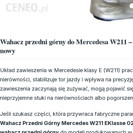
Wahacz przedni górny do Mercedesa W211 – 
nowy
Układ zawieszenia w Mercedesie klasy E (W211) prac
nierówności, stabilizuje tor jazdy i wpływa na precy
zawieszenia zaczynają się zużywać, mogą pojawić się
nieprzyjemne stuki na nierównościach albo pogorszeni
Jeśli szukasz części, która przywraca fabryczne pa
Wahacz Przedni Górny Mercedes W211 EKlasse 0
wahacz przedni górny
do modeli produkowanych w l