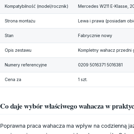
Kompatybilność (model/rocznik)
Mercedes W211 E-Klasse, 
Strona montażu
Lewa i prawa (posiadam obi
Stan
Fabrycznie nowy
Opis zestawu
Kompletny wahacz przedni 
Numery referencyjne
0209 5016371 5016381
Cena za
1 szt.
Co daje wybór właściwego wahacza w prakty
Poprawna praca wahacza ma wpływ na codzienną jazdę