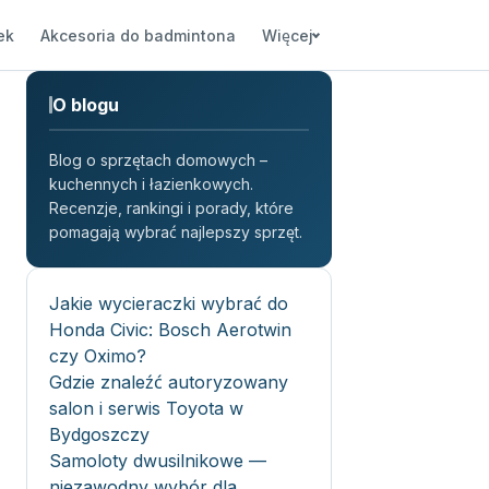
ek
Akcesoria do badmintona
Więcej
O blogu
Blog o sprzętach domowych –
kuchennych i łazienkowych.
Recenzje, rankingi i porady, które
pomagają wybrać najlepszy sprzęt.
Jakie wycieraczki wybrać do
Honda Civic: Bosch Aerotwin
czy Oximo?
Gdzie znaleźć autoryzowany
salon i serwis Toyota w
Bydgoszczy
Samoloty dwusilnikowe —
niezawodny wybór dla