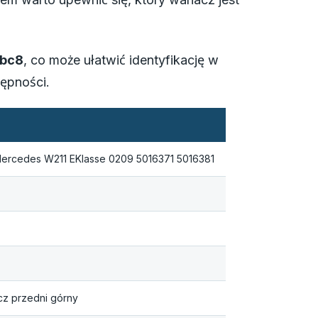
dbc8
, co może ułatwić identyfikację w
ępności.
Mercedes W211 EKlasse 0209 5016371 5016381
cz przedni górny