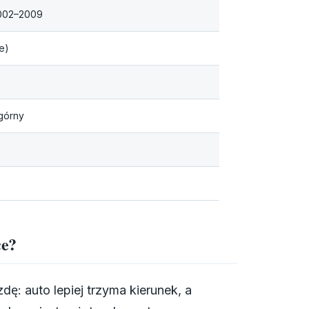
2002–2009
e)
górny
ce?
: auto lepiej trzyma kierunek, a