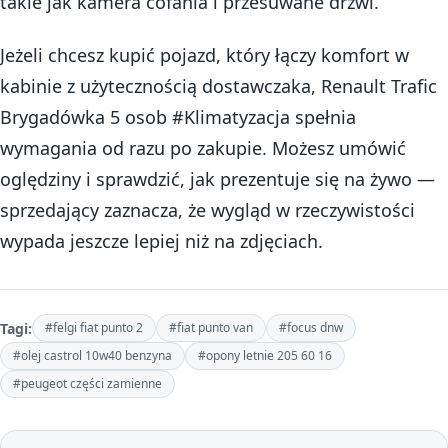
takie jak kamera cofania i przesuwane drzwi.
Jeżeli chcesz kupić pojazd, który łączy komfort w
kabinie z użytecznością dostawczaka, Renault Trafic
Brygadówka 5 osob #Klimatyzacja spełnia
wymagania od razu po zakupie. Możesz umówić
oględziny i sprawdzić, jak prezentuje się na żywo —
sprzedający zaznacza, że wygląd w rzeczywistości
wypada jeszcze lepiej niż na zdjęciach.
Tagi:
#felgi fiat punto 2
#fiat punto van
#focus dnw
#olej castrol 10w40 benzyna
#opony letnie 205 60 16
#peugeot części zamienne