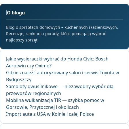
O blogu
Blog o sprzętach domowych – kuchennych i łazienkowych.
Recenzje, rankingi i porady, które pomagają wybrać
najlepszy sprzęt.
Jakie wycieraczki wybrać do Honda Civic: Bosch
Aerotwin czy Oximo?
Gdzie znaleźć autoryzowany salon i serwis Toyota w
Bydgoszczy
Samoloty dwusilnikowe — niezawodny wybór dla
przewozów regionalnych
Mobilna wulkanizacja TIR — szybka pomoc w
Gorzowie, Przytocznej i okolicach
Import auta z USA w Kolnie i całej Polsce