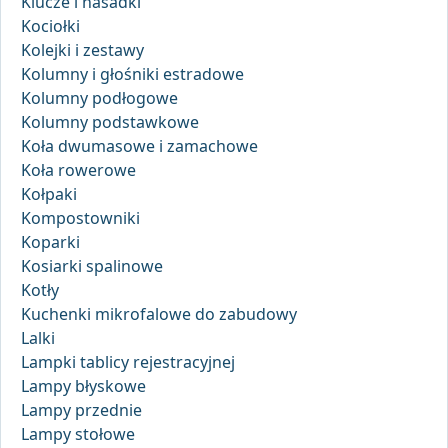
Klucze i nasadki
Kociołki
Kolejki i zestawy
Kolumny i głośniki estradowe
Kolumny podłogowe
Kolumny podstawkowe
Koła dwumasowe i zamachowe
Koła rowerowe
Kołpaki
Kompostowniki
Koparki
Kosiarki spalinowe
Kotły
Kuchenki mikrofalowe do zabudowy
Lalki
Lampki tablicy rejestracyjnej
Lampy błyskowe
Lampy przednie
Lampy stołowe