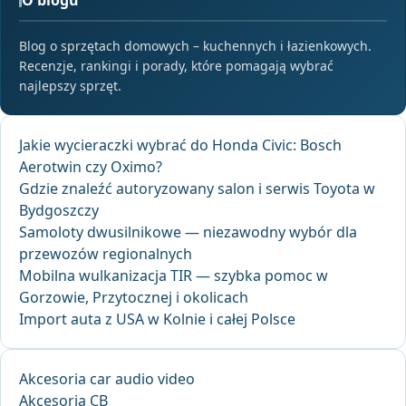
Blog o sprzętach domowych – kuchennych i łazienkowych.
Recenzje, rankingi i porady, które pomagają wybrać
najlepszy sprzęt.
Jakie wycieraczki wybrać do Honda Civic: Bosch
Aerotwin czy Oximo?
Gdzie znaleźć autoryzowany salon i serwis Toyota w
Bydgoszczy
Samoloty dwusilnikowe — niezawodny wybór dla
przewozów regionalnych
Mobilna wulkanizacja TIR — szybka pomoc w
Gorzowie, Przytocznej i okolicach
Import auta z USA w Kolnie i całej Polsce
Akcesoria car audio video
Akcesoria CB