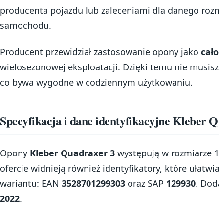
producenta pojazdu lub zaleceniami dla danego roz
samochodu.
Producent przewidział zastosowanie opony jako
cało
wielosezonowej eksploatacji. Dzięki temu nie musi
co bywa wygodne w codziennym użytkowaniu.
Specyfikacja i dane identyfikacyjne Kleber 
Opony
Kleber Quadraxer 3
występują w rozmiarze 1
ofercie widnieją również identyfikatory, które ułat
wariantu: EAN
3528701299303
oraz SAP
129930
. Do
2022
.