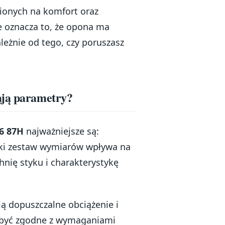
ionych na komfort oraz
 oznacza to, że opona ma
eżnie od tego, czy poruszasz
ają parametry?
6 87H
najważniejsze są:
Taki zestaw wymiarów wpływa na
nię styku i charakterystykę
ą dopuszczalne obciążenie i
y być zgodne z wymaganiami