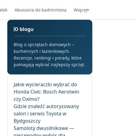
alek
Akcesoria do badmintona
Więcej
O blogu
Blog o sprzętach domowych –
kuchennych i łazienkowych.
Recenzje, rankingi i porady, które
pomagają wybrać najlepszy sprzęt.
Jakie wycieraczki wybrać do
Honda Civic: Bosch Aerotwin
czy Oximo?
Gdzie znaleźć autoryzowany
salon i serwis Toyota w
Bydgoszczy
Samoloty dwusilnikowe —
niezawodny wybór dla