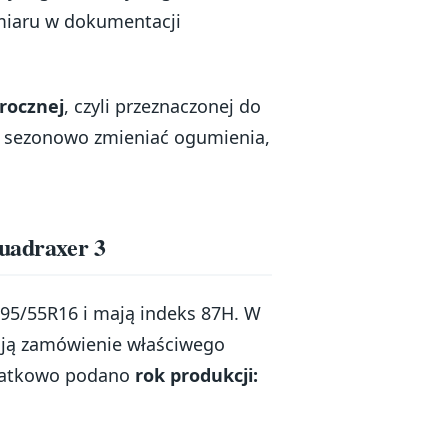
miaru w dokumentacji
rocznej
, czyli przeznaczonej do
sz sezonowo zmieniać ogumienia,
Quadraxer 3
95/55R16 i mają indeks 87H. W
wiają zamówienie właściwego
datkowo podano
rok produkcji: