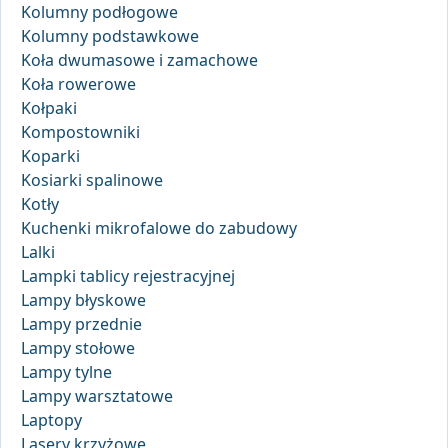
Kolumny podłogowe
Kolumny podstawkowe
Koła dwumasowe i zamachowe
Koła rowerowe
Kołpaki
Kompostowniki
Koparki
Kosiarki spalinowe
Kotły
Kuchenki mikrofalowe do zabudowy
Lalki
Lampki tablicy rejestracyjnej
Lampy błyskowe
Lampy przednie
Lampy stołowe
Lampy tylne
Lampy warsztatowe
Laptopy
Lasery krzyżowe