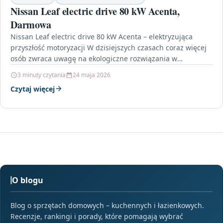
Nissan Leaf electric drive 80 kW Acenta,
Darmowa
Nissan Leaf electric drive 80 kW Acenta – elektryzująca
przyszłość motoryzacji W dzisiejszych czasach coraz więcej
osób zwraca uwagę na ekologiczne rozwiązania w
motoryzacji.…
3 minuty czytania
24 maja 2026
Czytaj więcej
O blogu
Blog o sprzętach domowych – kuchennych i łazienkowych.
Recenzje, rankingi i porady, które pomagają wybrać