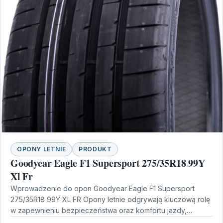
OPONY LETNIE
PRODUKT
Goodyear Eagle F1 Supersport 275/35R18 99Y
Xl Fr
Wprowadzenie do opon Goodyear Eagle F1 Supersport
275/35R18 99Y XL FR Opony letnie odgrywają kluczową rolę
w zapewnieniu bezpieczeństwa oraz komfortu jazdy,
szczególnie w…