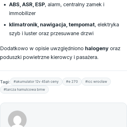
ABS, ASR, ESP
, alarm, centralny zamek i
immobilizer
klimatronik, nawigacja, tempomat
, elektryka
szyb i luster oraz przesuwane drzwi
Dodatkowo w opisie uwzględniono
halogeny
oraz
poduszki powietrzne kierowcy i pasażera.
Tagi:
#akumulator 12v 45ah ceny
#e 270
#icc wrocław
#tarcza hamulcowa bmw