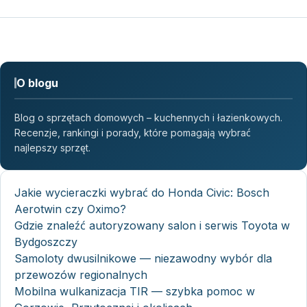
O blogu
Blog o sprzętach domowych – kuchennych i łazienkowych.
Recenzje, rankingi i porady, które pomagają wybrać
najlepszy sprzęt.
Jakie wycieraczki wybrać do Honda Civic: Bosch
Aerotwin czy Oximo?
Gdzie znaleźć autoryzowany salon i serwis Toyota w
Bydgoszczy
Samoloty dwusilnikowe — niezawodny wybór dla
przewozów regionalnych
Mobilna wulkanizacja TIR — szybka pomoc w