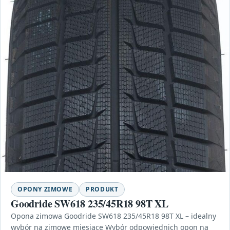
OPONY ZIMOWE
PRODUKT
Goodride SW618 235/45R18 98T XL
Opona zimowa Goodride SW618 235/45R18 98T XL – idealny
wybór na zimowe miesiące Wybór odpowiednich opon na