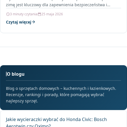
zimę jest kluczowy dla zapewnienia bezpieczeństwa i…
3 minuty czytania
25 maja 2026
Czytaj więcej
O blogu
Blog o sprzętach domowych – kuchennych i łazienkowych.
Recenzje, rankingi i porady, które pomagają wybrać
najlepszy sprzęt.
Jakie wycieraczki wybrać do Honda Civic: Bosch
Aerotwin czy Oximo?