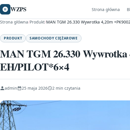
WZPS
Strona główna
B
Strona główna
/
Produkt
/
MAN TGM 26.330 Wywrotka 4,20m +PK9002
PRODUKT
SAMOCHODY CIĘŻAROWE
MAN TGM 26.330 Wywrotka 
EH/PILOT*6×4
admin
25 maja 2026
2 min czytania