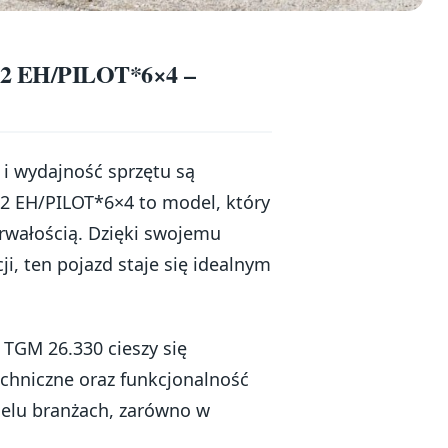
2 EH/PILOT*6×4 –
i wydajność sprzętu są
 EH/PILOT*6×4 to model, który
rwałością. Dzięki swojemu
, ten pojazd staje się idealnym
GM 26.330 cieszy się
chniczne oraz funkcjonalność
ielu branżach, zarówno w