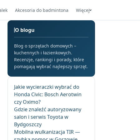
alek
Akcesoria do badmintona
Więcej
O blogu
Blog o sprzętach domowych –
kuchennych i łazienkowych.
Recenzje, rankingi i porady, które
pomagają wybrać najlepszy sprzęt.
Jakie wycieraczki wybrać do
Honda Civic: Bosch Aerotwin
czy Oximo?
Gdzie znaleźć autoryzowany
salon i serwis Toyota w
Bydgoszczy
Mobilna wulkanizacja TIR —
szybka pomoc w Gorzowie,