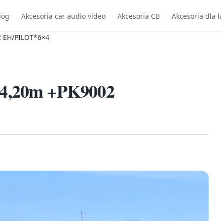
log
Akcesoria car audio video
Akcesoria CB
Akcesoria dla l
 EH/PILOT*6×4
4,20m +PK9002