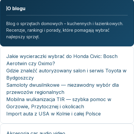
O blogu
Blog o sprzętach domowych – kuchennych i łazienkowych.
Recenzje, rankingi i porady, które pomagają wybrać
najlepszy sprzęt.
Jakie wycieraczki wybrać do Honda Civic: Bosch
Aerotwin czy Oximo?
Gdzie znaleźć autoryzowany salon i serwis Toyota w
Bydgoszczy
Samoloty dwusilnikowe — niezawodny wybór dla
przewozów regionalnych
Mobilna wulkanizacja TIR — szybka pomoc w
Gorzowie, Przytocznej i okolicach
Import auta z USA w Kolnie i całej Polsce
Akcesoria car audio video