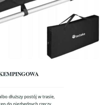
NIA KEMPINGOWA
bo dłuższy postój w trasie,
stęp do niezbędnych rzeczy.