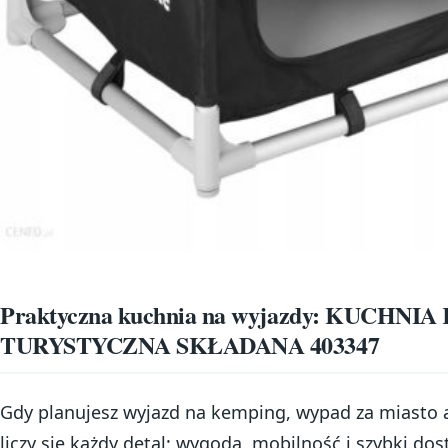
Praktyczna kuchnia na wyjazdy: KUCH
TURYSTYCZNA SKŁADANA 403347
Gdy planujesz wyjazd na kemping, wypad za miasto al
liczy się każdy detal: wygoda, mobilność i szybki do