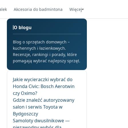
alek
Akcesoria do badmintona
Więcej
O blogu
Blog o sprzętach domowych –
kuchennych i łazienkowych.
Recenzje, rankingi i porady, które
pomagają wybrać najlepszy sprzęt.
Jakie wycieraczki wybrać do
Honda Civic: Bosch Aerotwin
czy Oximo?
Gdzie znaleźć autoryzowany
salon i serwis Toyota w
Bydgoszczy
Samoloty dwusilnikowe —
niezawodny wybór dla