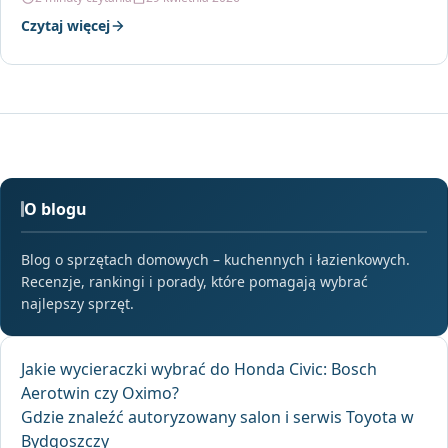
Czytaj więcej
O blogu
Blog o sprzętach domowych – kuchennych i łazienkowych.
Recenzje, rankingi i porady, które pomagają wybrać
najlepszy sprzęt.
Jakie wycieraczki wybrać do Honda Civic: Bosch
Aerotwin czy Oximo?
Gdzie znaleźć autoryzowany salon i serwis Toyota w
Bydgoszczy