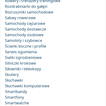
Rowery i trenażery treningowe
Rozdrabniarki do gałęzi
Rozruszniki samochodowe
Sakwy rowerowe
Samochody ciężarowe
Samochody dostawcze
Samochody osobowe
Samoloty i szybowce
Ścianki boczne i profile
Serwis ogumienia
Siatki ogrodzeniowe
Silniczki krokowe
Siłowniki i teleskopy
Skutery
Słuchawki
Słuchawki komputerowe
Smartbandy
Smartfony
Smartwatche