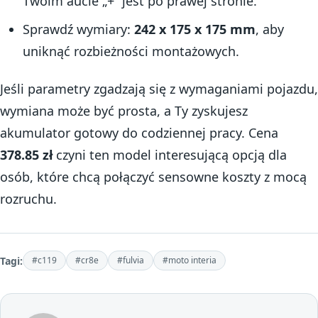
Twoim aucie „+” jest po prawej stronie.
Sprawdź wymiary:
242 x 175 x 175 mm
, aby
uniknąć rozbieżności montażowych.
Jeśli parametry zgadzają się z wymaganiami pojazdu,
wymiana może być prosta, a Ty zyskujesz
akumulator gotowy do codziennej pracy. Cena
378.85 zł
czyni ten model interesującą opcją dla
osób, które chcą połączyć sensowne koszty z mocą
rozruchu.
Tagi:
#c119
#cr8e
#fulvia
#moto interia