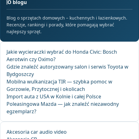
O blogu
Blog o sprzętach domowych – kuchennych i łazienkowych.
Recenzje, rankingi i porady, które pomagają wybrać
najlepszy sprzęt.
Jakie wycieraczki wybrać do Honda Civic: Bosch
Aerotwin czy Oximo?
Gdzie znaleźć autoryzowany salon i serwis Toyota w
Bydgoszczy
Mobilna wulkanizacja TIR — szybka pomoc w
Gorzowie, Przytocznej i okolicach
Import auta z USA w Kolnie i całej Polsce
Poleasingowa Mazda — jak znaleźć niezawodny
egzemplarz?
Akcesoria car audio video