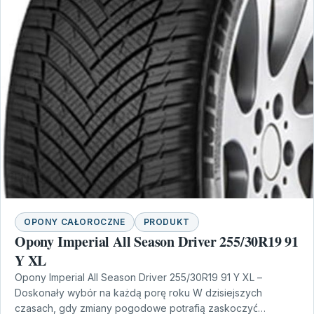
OPONY CAŁOROCZNE
PRODUKT
Opony Imperial All Season Driver 255/30R19 91
Y XL
Opony Imperial All Season Driver 255/30R19 91 Y XL –
Doskonały wybór na każdą porę roku W dzisiejszych
czasach, gdy zmiany pogodowe potrafią zaskoczyć…