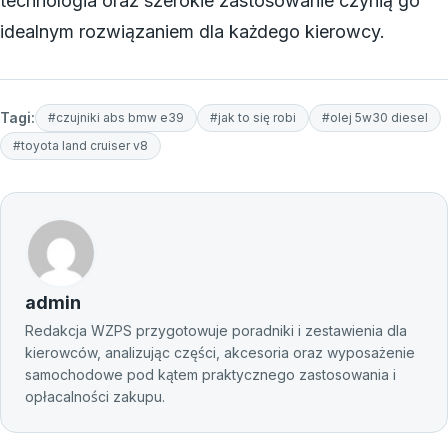
technologia oraz szerokie zastosowanie czynią go
idealnym rozwiązaniem dla każdego kierowcy.
Tagi:
#czujniki abs bmw e39
#jak to się robi
#olej 5w30 diesel
#toyota land cruiser v8
admin
Redakcja WZPS przygotowuje poradniki i zestawienia dla
kierowców, analizując części, akcesoria oraz wyposażenie
samochodowe pod kątem praktycznego zastosowania i
opłacalności zakupu.