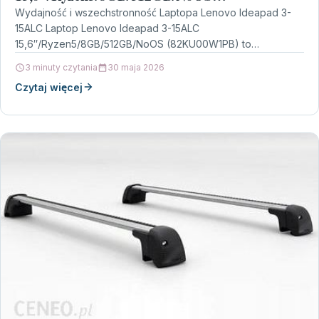
(82KU00W1PB)
Wydajność i wszechstronność Laptopa Lenovo Ideapad 3-
15ALC Laptop Lenovo Ideapad 3-15ALC
15,6″/Ryzen5/8GB/512GB/NoOS (82KU00W1PB) to
doskonałe rozwiązanie dla osób poszukujących sprzętu,
3 minuty czytania
30 maja 2026
który łączy w sobie…
Czytaj więcej