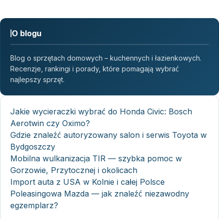
O blogu
Blog o sprzętach domowych – kuchennych i łazienkowych.
Recenzje, rankingi i porady, które pomagają wybrać
najlepszy sprzęt.
Jakie wycieraczki wybrać do Honda Civic: Bosch
Aerotwin czy Oximo?
Gdzie znaleźć autoryzowany salon i serwis Toyota w
Bydgoszczy
Mobilna wulkanizacja TIR — szybka pomoc w
Gorzowie, Przytocznej i okolicach
Import auta z USA w Kolnie i całej Polsce
Poleasingowa Mazda — jak znaleźć niezawodny
egzemplarz?