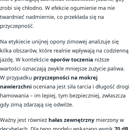
zrobi się chłodno. W efekcie ogumienie ma nie
twardnieć nadmiernie, co przekłada się na
przyczepność.
Na etykiecie unijnej opony zimowej analizuje się
kilka obszarów, które realnie wpływają na codzienną
jazdę. W kontekście
oporów toczenia
niższe
wartości oznaczają zwykle mniejsze zużycie paliwa.
W przypadku
przyczepności na mokrej
nawierzchni
oceniana jest siła tarcia i długość drogi
hamowania – im lepiej, tym bezpieczniej, zwłaszcza
gdy zimą zdarzają się odwilże.
Ważny jest również
hałas zewnętrzny
mierzony w
decybelach. Dla tego modelu wskazano wynik
70 dB