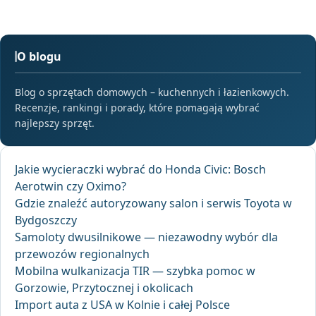
O blogu
Blog o sprzętach domowych – kuchennych i łazienkowych.
Recenzje, rankingi i porady, które pomagają wybrać
najlepszy sprzęt.
Jakie wycieraczki wybrać do Honda Civic: Bosch
Aerotwin czy Oximo?
Gdzie znaleźć autoryzowany salon i serwis Toyota w
Bydgoszczy
Samoloty dwusilnikowe — niezawodny wybór dla
przewozów regionalnych
Mobilna wulkanizacja TIR — szybka pomoc w
Gorzowie, Przytocznej i okolicach
Import auta z USA w Kolnie i całej Polsce